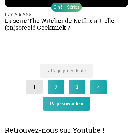
Ciné - Séries
IL Y A 6 ANS
La série The Witcher de Netflix a-t-elle
(en)sorcelé Geekmick ?
«
Page précédente
1
2
3
4
Page suivante
»
Retrouvez-nous sur Youtube !