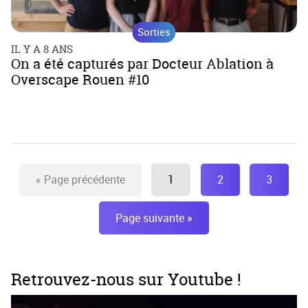
Sorties
IL Y A 8 ANS
On a été capturés par Docteur Ablation à
Overscape Rouen #10
«
Page précédente
1
2
3
Page suivante
»
Retrouvez-nous sur Youtube !