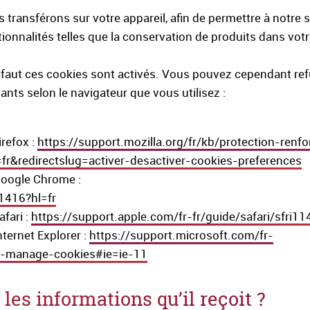
s transférons sur votre appareil, afin de permettre à notre
tionnalités telles que la conservation de produits dans vot
 défaut ces cookies sont activés. Vous pouvez cependant ref
nts selon le navigateur que vous utilisez :
irefox :
https://support.mozilla.org/fr/kb/protection-renfo
e=fr&redirectslug=activer-desactiver-cookies-preferences
 Google Chrome :
1416?hl=fr
afari :
https://support.apple.com/fr-fr/guide/safari/sfri1
nternet Explorer :
https://support.microsoft.com/fr-
te-manage-cookies#ie=ie-11
es informations qu’il reçoit ?