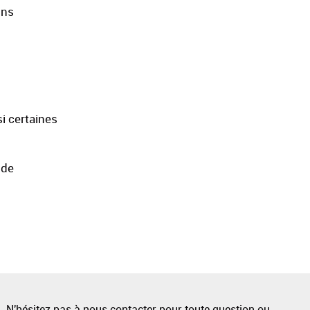
ons
i certaines
 de
N'hésitez pas à
nous contacter
pour toute question ou