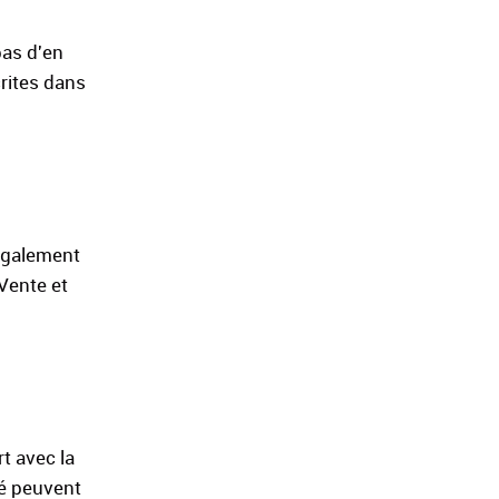
pas d'en
rites dans
également
 Vente et
t avec la
té peuvent