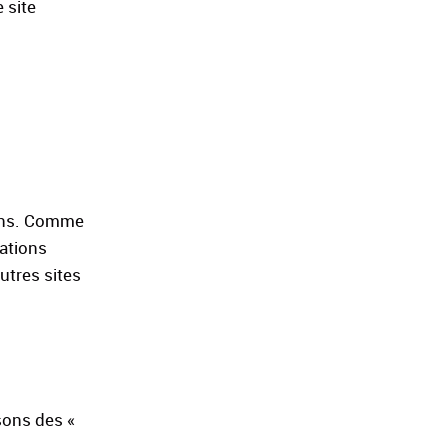
 site
ions. Comme
ations
utres sites
sons des «