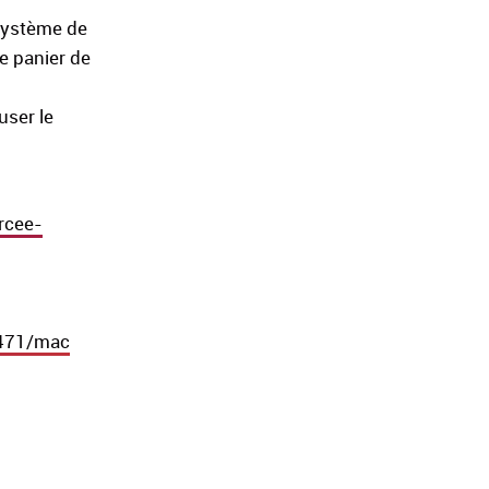
 système de
re panier de
user le
rcee-
1471/mac