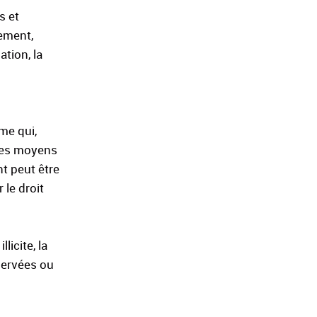
s et
rement,
ation, la
me qui,
 les moyens
nt peut être
 le droit
licite, la
nservées ou