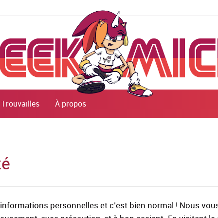
Trouvailles
À propos
té
os informations personnelles et c’est bien normal ! Nous vou