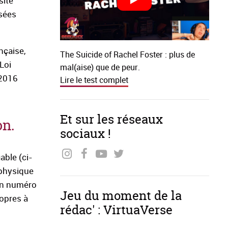
site
isées
nçaise,
The Suicide of Rachel Foster : plus de
 Loi
mal(aise) que de peur.
 2016
Lire le test complet
Et sur les réseaux
on.
sociaux !
able (ci-
 physique
 un numéro
Jeu du moment de la
ropres à
rédac' : VirtuaVerse