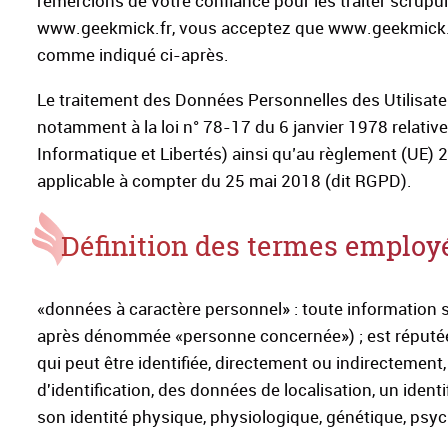
remercions de votre confiance pour les traiter scrupul
www.geekmick.fr, vous acceptez que www.geekmick.fr co
comme indiqué ci-après.
Le traitement des Données Personnelles des Utilisateu
notamment à la loi n° 78-17 du 6 janvier 1978 relative à
Informatique et Libertés) ainsi qu’au règlement (UE)
applicable à compter du 25 mai 2018 (dit RGPD).
Définition des termes employé
«données à caractère personnel» : toute information s
après dénommée «personne concernée») ; est réputée
qui peut être identifiée, directement ou indirectemen
d'identification, des données de localisation, un ident
son identité physique, physiologique, génétique, psyc