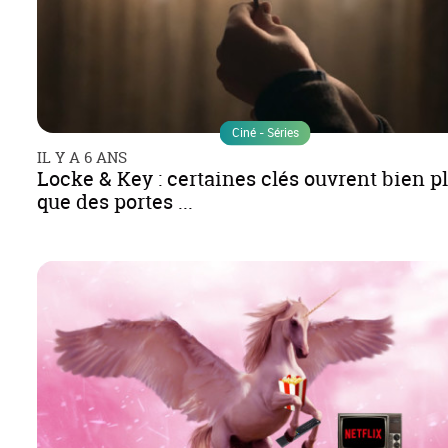
Ciné - Séries
IL Y A 6 ANS
Locke & Key : certaines clés ouvrent bien p
que des portes ...