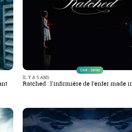
Ciné - Séries
IL Y A 5 ANS
ant
Ratched : l'infirmière de l'enfer made i