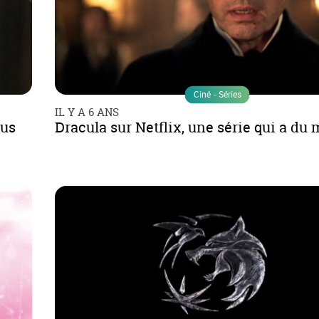
Ciné - Séries
IL Y A 6 ANS
lus
Dracula sur Netflix, une série qui a du