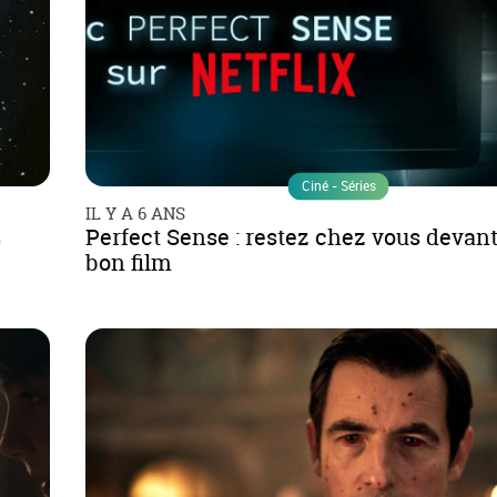
Ciné - Séries
IL Y A 6 ANS
s
Perfect Sense : restez chez vous devant 
bon film