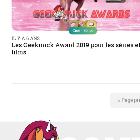
Ciné - Séries
IL Y A 6 ANS
Les Geekmick Award 2019 pour les séries et
films
«
Page pr