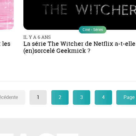
Ciné - Séries
IL Y A 6 ANS
 les
La série The Witcher de Netflix a-t-elle
(en)sorcelé Geekmick ?
écédente
1
2
3
4
Page 