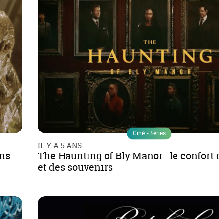
Ciné - Séries
IL Y A 5 ANS
ans
The Haunting of Bly Manor : le confort 
et des souvenirs