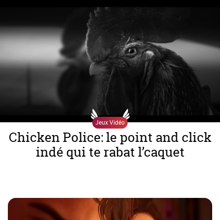
Jeux Vidéo
There Is No Game : Wrong
Dimension. Y'a po d'test.