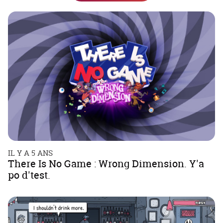
IL Y A 5 ANS
There Is No Game : Wrong Dimension. Y'a
po d'test.