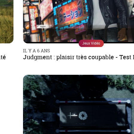
Jeux Vidéo
IL Y A 6 ANS
uté
Judgment : plaisir très coupable - Test