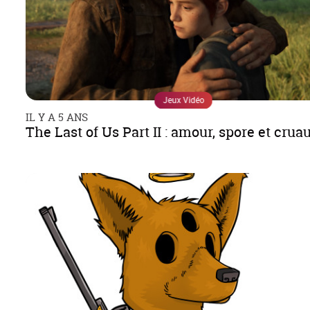
Jeux Vidéo
IL Y A 5 ANS
The Last of Us Part II : amour, spore et crua