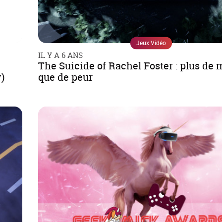
Jeux Vidéo
IL Y A 6 ANS
The Suicide of Rachel Foster : plus de 
)
que de peur