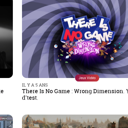
Jeux Vidéo
IL Y A 5 ANS
te
There Is No Game : Wrong Dimension. 
d'test.