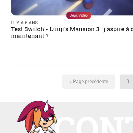
Jeux Vidéo
IL Y A 6 ANS
Test Switch - Luigi's Mansion 3 : j'aspire à 
maintenant ?
«
Page précédente
1