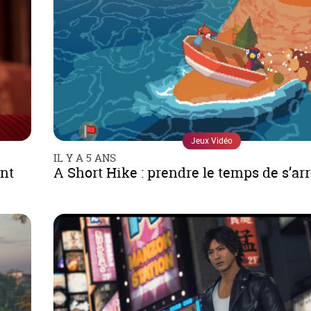
Jeux Vidéo
IL Y A 5 ANS
nt
A Short Hike : prendre le temps de s’arr