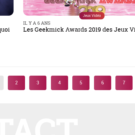
Jeux Vidéo
IL Y A 6 ANS
quoi
Les Geekmick Awards 2019 des Jeux V
2
3
4
5
6
7