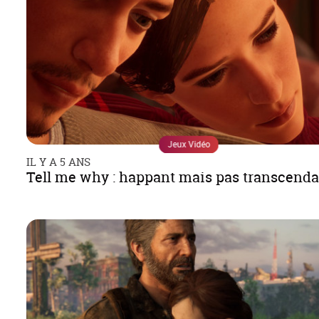
Jeux Vidéo
IL Y A 5 ANS
Tell me why : happant mais pas transcenda