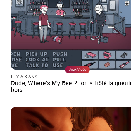
Jeux Vidéo
IL Y A 5 ANS
Dude, Where's My Beer? : on a frôlé la gueul
bois