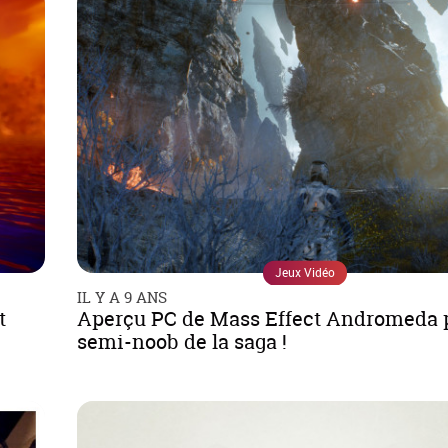
Jeux Vidéo
IL Y A 9 ANS
t
Aperçu PC de Mass Effect Andromeda 
semi-noob de la saga !