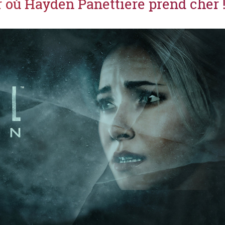
r où Hayden Panettiere prend cher 