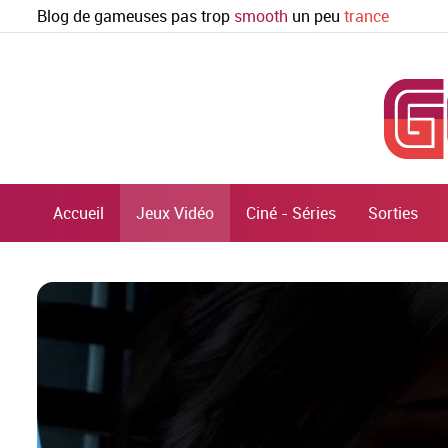
Blog de gameuses pas trop
smooth
un peu
trance
Accueil
Jeux Vidéo
Ciné - Séries
Sorties