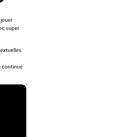
 jouer
mec super
extuelles.
e continue