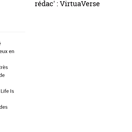
rédac' : VirtuaVerse
é
jeux en
très
 de
Life Is
 des