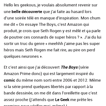
Hello les geekous, je voulais absolument revenir sur
belle découverte
une
que j’ai faite au hasard lors
d’une soirée télé en manque d’inspiration. Mon chum
me dit « On essaye The Boys, c’est Amazon qui
produit, je crois que Seth Rogen y est mêlé et ça parle
de poutrer ces connards de super héros ? ». J’ai du lui
sortir un truc du genre « meehhh j’aime pas les super
héros mais Seth Rogen me fait rire, au pire on perd
quelques neurones ».
The Boys
Et c’est ainsi que j’ai découvert
(série
Amazon Prime donc) qui est largement inspiré du
comic
du même nom sorti entre 2006 et 2012. Même
si la série prend quelques libertés par rapport à la
bande dessinée, on me dit dans l’oreillette que c’est
Le Geek
assez proche (j’attends que
me prête les
premiers pour vérifier moi-même) !