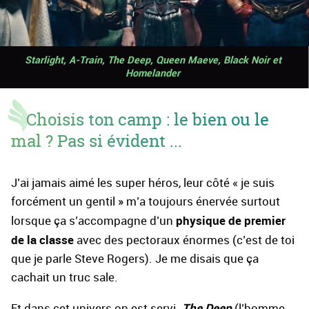
Starlight, A-Train, The Deep, Queen Maeve, Black Noir et
Homelander
Choisis ton camp : le bien ou le
mal ? Pas si évident ...
J’ai jamais aimé les super héros, leur côté « je suis
forcément un gentil » m’a toujours énervée surtout
physique de premier
lorsque ça s’accompagne d’un
de la classe
avec des pectoraux énormes (c’est de toi
que je parle Steve Rogers). Je me disais que ça
cachait un truc sale.
The Deep
Et dans cet univers on est servi.
(l’homme-