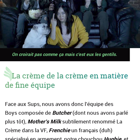
On croirait pas comme ça mais c'est eux les gentils.
La crème de la crème en matière
de fine équipe
Face aux Sups, nous avons donc l’équipe des
Butcher
Boys composée de
(dont nous avons parlé
Mother’s Milk
plus tôt),
subtilement renommé La
Frenchie
Crème dans la VF,
un français (duh)
Hughie
spécialisé en armement, notre chouchou
et