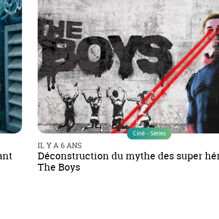
Ciné - Séries
IL Y A 6 ANS
ant
Déconstruction du mythe des super hé
The Boys