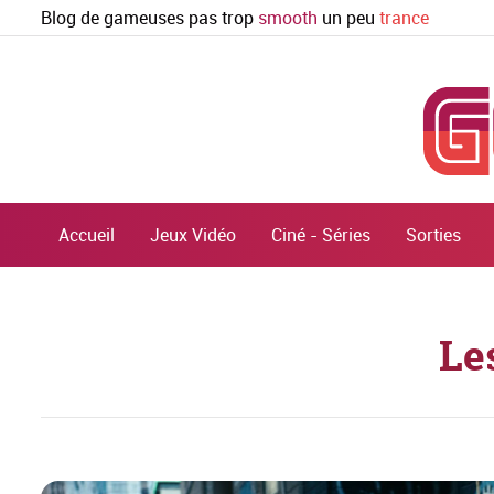
Blog de gameuses pas trop
smooth
un peu
trance
Accueil
Jeux Vidéo
Ciné - Séries
Sorties
Le