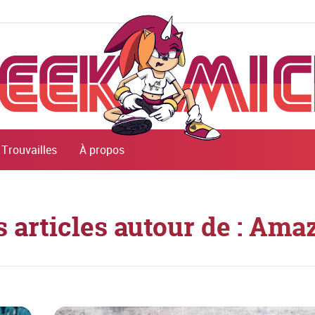
Trouvailles
À propos
s articles autour de : Ama