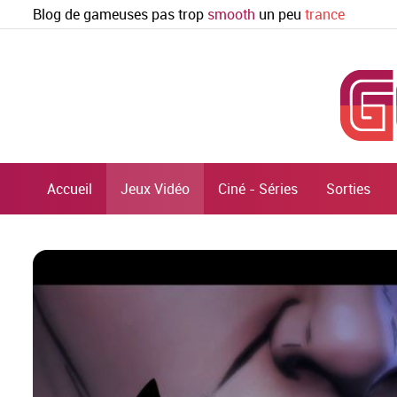
Blog de gameuses pas trop
smooth
un peu
trance
Accueil
Jeux Vidéo
Ciné - Séries
Sorties