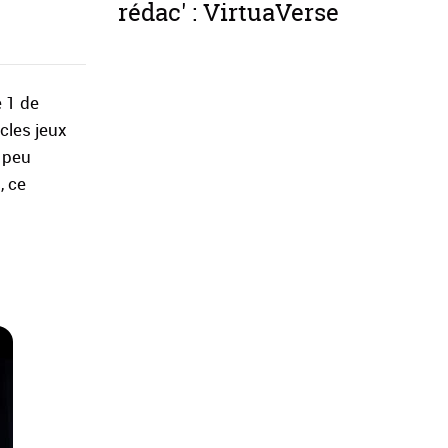
rédac' : VirtuaVerse
e 1 de
icles jeux
n peu
, ce