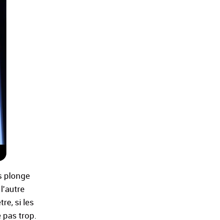
us plonge
l'autre
re, si les
e pas trop.