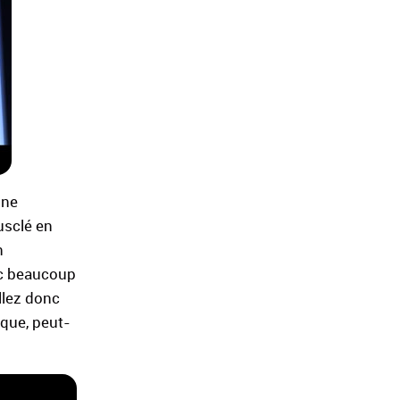
une
usclé en
n
nc beaucoup
llez donc
ique, peut-