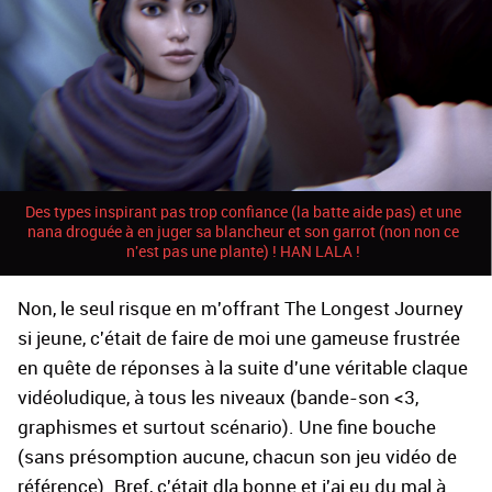
Des types inspirant pas trop confiance (la batte aide pas) et une
nana droguée à en juger sa blancheur et son garrot (non non ce
n'est pas une plante) ! HAN LALA !
Non, le seul risque en m'offrant The Longest Journey
si jeune, c'était de faire de moi une gameuse frustrée
en quête de réponses à la suite d'une véritable claque
vidéoludique, à tous les niveaux (bande-son <3,
graphismes et surtout scénario). Une fine bouche
(sans présomption aucune, chacun son jeu vidéo de
référence). Bref, c'était dla bonne et j'ai eu du mal à