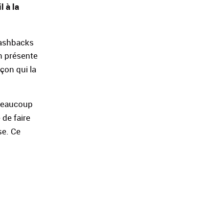
il à la
lashbacks
on présente
çon qui la
t beaucoup
 de faire
se. Ce