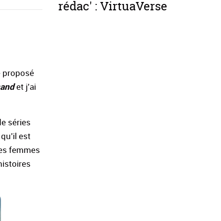
rédac' : VirtuaVerse
e proposé
sand
et j’ai
de séries
qu’il est
 ces femmes
histoires