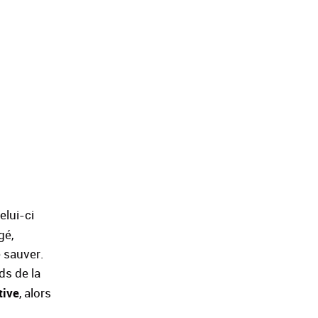
elui-ci
gé,
e sauver.
ds de la
tive
, alors