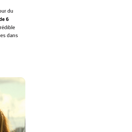
tour du
de 6
rédible
tes dans