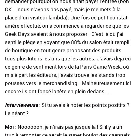
demander pourquoi on nous a fait payer l'entrée (bon
OK... nous n'avons pas payé, mais je me mets à la
place d'un visiteur lambda). Une fois ce petit constat
amère effectué, on a commencé à regarder ce que les
Geek Days avaient à nous proposer. C'est là où j'ai
senti le piège en voyant que 88% du salon était rempli
de boutique en tout genre proposant des produits
tous plus kitchs les uns que les autres. J'avais déjà eu
ce genre de sentiment lors de la Paris Game Week, où
mis à part les éditeurs, j'avais trouvé les stands trop
poussés vers le merchandising...Malheureusement ici
encore ils ont foncé la tête en plein dedans....
Intervieweuse
: Si tu avais à noter les points positifs ?
Le néant ?
Moi
: Noooooon, je n'irais pas jusque la ! Si il y a un
truc à remonter ce serait le super boulot des caennais