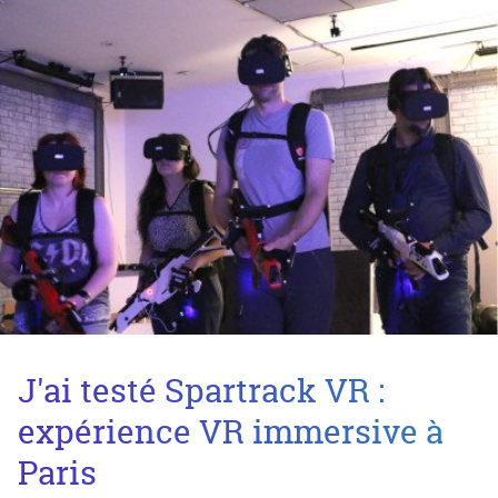
J'ai testé Spartrack VR :
expérience VR immersive à
Paris