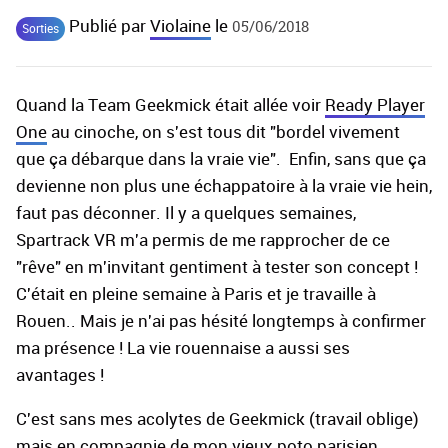
Publié par
Violaine
le
05/06/2018
Sorties
Quand la Team Geekmick était allée voir
Ready Player
One
au cinoche, on s'est tous dit "bordel vivement
que ça débarque dans la vraie vie". Enfin, sans que ça
devienne non plus une échappatoire à la vraie vie hein,
faut pas déconner. Il y a quelques semaines,
Spartrack VR m'a permis de me rapprocher de ce
"rêve" en m'invitant gentiment à tester son concept !
C'était en pleine semaine à Paris et je travaille à
Rouen.. Mais je n'ai pas hésité longtemps à confirmer
ma présence ! La vie rouennaise a aussi ses
avantages !
C'est sans mes acolytes de Geekmick (travail oblige)
mais en compagnie de mon vieux poto parisien