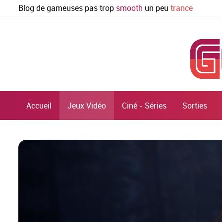
Blog de gameuses pas trop
smooth
un peu
trance
Accueil
Jeux Vidéo
Ciné - Séries
Sorties