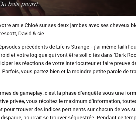
e votre amie Chloé sur ses deux jambes avec ses cheveux b
escott, David & cie.
isodes précédents de Life is Strange - j'ai même failli l'ou
roid et votre logique qui vont être sollicités dans 'Dark Ro
iper les réactions de votre interlocuteur et faire preuve de
Parfois, vous partez bien et la moindre petite parole de tr
n termes de gameplay, c'est la phase d'enquête sous une for
tive privée, vous récoltez le maximum d'information, toute
nt pour trouver des indices pertinents sur chacun de vos s
 disparue, pourrait se trouver séquestrée. Pendant ce tem