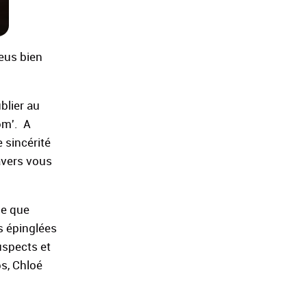
leus bien
blier au
om'. A
 sincérité
avers vous
me que
s épinglées
uspects et
ps, Chloé