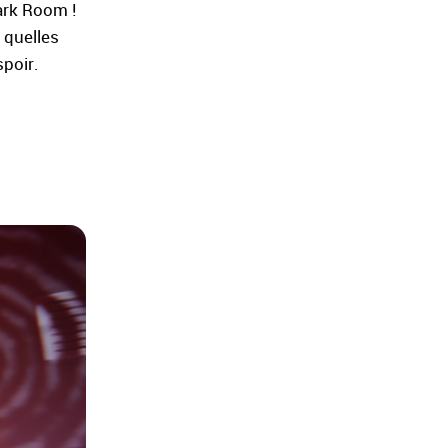
ark Room !
 quelles
spoir.