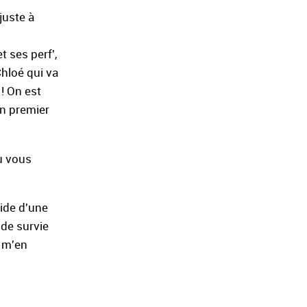
juste à
t ses perf',
Chloé qui va
! On est
un premier
ù vous
aide d'une
 de survie
à m'en