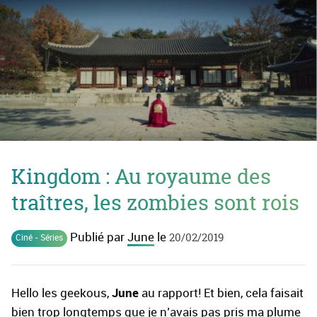
Kingdom : Au royaume des
traîtres, les zombies sont rois
Publié par
June
le
20/02/2019
Ciné - Séries
June
Hello les geekous,
au rapport! Et bien, cela faisait
bien trop longtemps que je n’avais pas pris ma plume