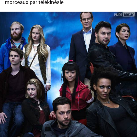
morceaux par télékinésie.