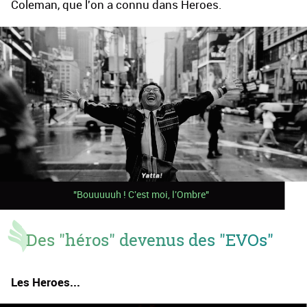
Coleman, que l'on a connu dans Heroes.
"Bouuuuuh ! C'est moi, l'Ombre"
Des "héros" devenus des "EVOs"
Les Heroes...